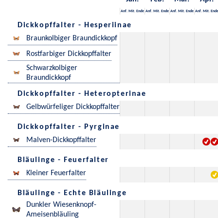
Anf.
Mit.
Ende
Anf.
Mit.
Ende
Anf.
Mit.
Ende
Anf.
Mit.
End
Dickkopffalter - Hesperiinae
Braunkolbiger Braundickkopf
Rostfarbiger Dickkopffalter
Schwarzkolbiger
Braundickkopf
Dickkopffalter - Heteropterinae
Gelbwürfeliger Dickkopffalter
Dickkopffalter - Pyrginae
Malven-Dickkopffalter
Bläulinge - Feuerfalter
Kleiner Feuerfalter
Bläulinge - Echte Bläulinge
Dunkler Wiesenknopf-
Ameisenbläuling