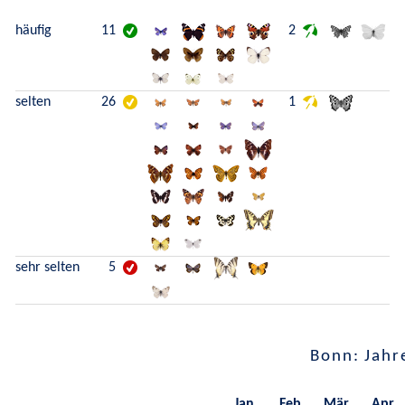
häufig
11
2
selten
26
1
sehr selten
5
Bonn: Jahr
Jan.
Feb.
Mär.
Apr.