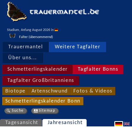
Stadium, Anfang August 2026 in 
Falter (übersommernd)
Trauermantel
Weitere Tagfalter
Über uns...
Schmetterlingskalender
Tagfalter Bonns
Tagfalter Großbritanniens
Biotope
Artenschwund
Fotos & Videos
Schmetterlingskalender Bonn
Suche
Sitemap
Tagesansicht
Jahresansicht