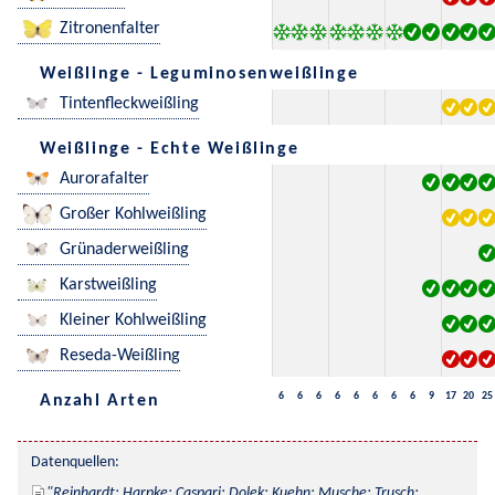
Zitronenfalter
Weißlinge - Leguminosenweißlinge
Tintenfleckweißling
Weißlinge - Echte Weißlinge
Aurorafalter
Großer Kohlweißling
Grünaderweißling
Karstweißling
Kleiner Kohlweißling
Reseda-Weißling
6
6
6
6
6
6
6
6
9
17
20
25
Anzahl Arten
Datenquellen:
Reinhardt; Harpke; Caspari; Dolek; Kuehn; Musche; Trusch; 