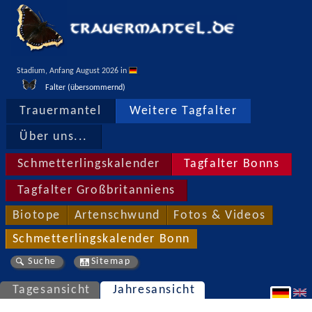
Stadium, Anfang August 2026 in 
Falter (übersommernd)
Trauermantel
Weitere Tagfalter
Über uns...
Schmetterlingskalender
Tagfalter Bonns
Tagfalter Großbritanniens
Biotope
Artenschwund
Fotos & Videos
Schmetterlingskalender Bonn
Suche
Sitemap
Tagesansicht
Jahresansicht