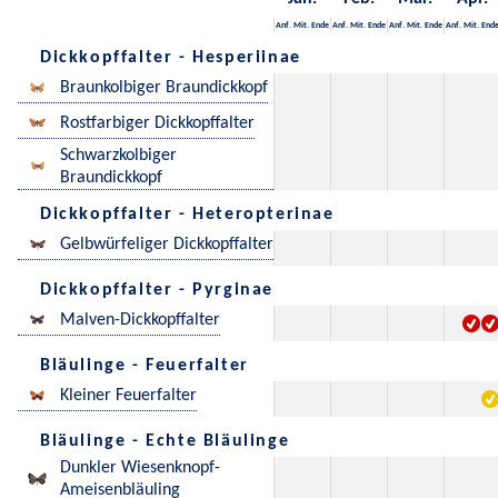
Anf.
Mit.
Ende
Anf.
Mit.
Ende
Anf.
Mit.
Ende
Anf.
Mit.
End
Dickkopffalter - Hesperiinae
Braunkolbiger Braundickkopf
Rostfarbiger Dickkopffalter
Schwarzkolbiger
Braundickkopf
Dickkopffalter - Heteropterinae
Gelbwürfeliger Dickkopffalter
Dickkopffalter - Pyrginae
Malven-Dickkopffalter
Bläulinge - Feuerfalter
Kleiner Feuerfalter
Bläulinge - Echte Bläulinge
Dunkler Wiesenknopf-
Ameisenbläuling