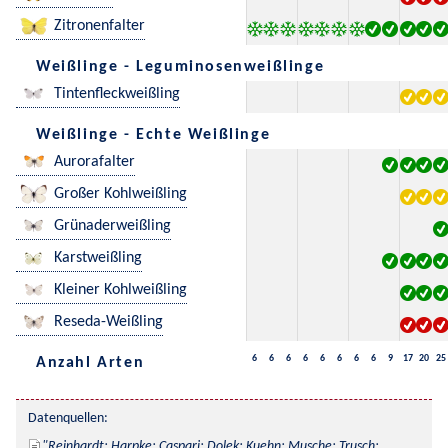
Zitronenfalter
Weißlinge - Leguminosenweißlinge
Tintenfleckweißling
Weißlinge - Echte Weißlinge
Aurorafalter
Großer Kohlweißling
Grünaderweißling
Karstweißling
Kleiner Kohlweißling
Reseda-Weißling
6
6
6
6
6
6
6
6
9
17
20
25
Anzahl Arten
Datenquellen:
Reinhardt; Harpke; Caspari; Dolek; Kuehn; Musche; Trusch; 