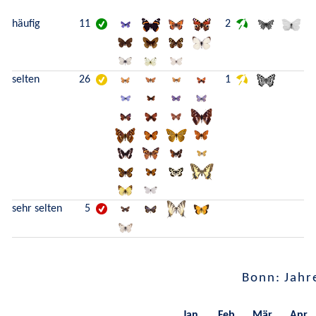
häufig
11
2
selten
26
1
sehr selten
5
Bonn: Jahr
Jan.
Feb.
Mär.
Apr.