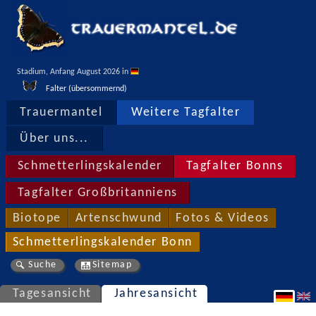
Stadium, Anfang August 2026 in 
Falter (übersommernd)
Trauermantel
Weitere Tagfalter
Über uns...
Schmetterlingskalender
Tagfalter Bonns
Tagfalter Großbritanniens
Biotope
Artenschwund
Fotos & Videos
Schmetterlingskalender Bonn
Suche
Sitemap
Tagesansicht
Jahresansicht