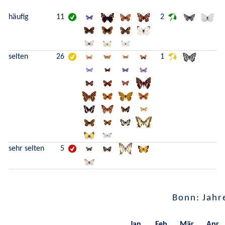
häufig
11
2
selten
26
1
sehr selten
5
Bonn: Jahr
Jan.
Feb.
Mär.
Apr.