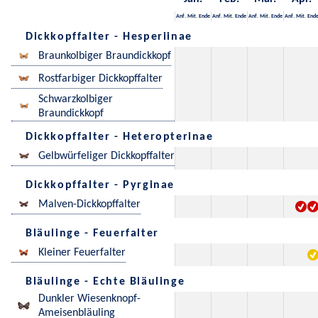
Anf.
Mit.
Ende
Anf.
Mit.
Ende
Anf.
Mit.
Ende
Anf.
Mit.
End
Dickkopffalter - Hesperiinae
Braunkolbiger Braundickkopf
Rostfarbiger Dickkopffalter
Schwarzkolbiger
Braundickkopf
Dickkopffalter - Heteropterinae
Gelbwürfeliger Dickkopffalter
Dickkopffalter - Pyrginae
Malven-Dickkopffalter
Bläulinge - Feuerfalter
Kleiner Feuerfalter
Bläulinge - Echte Bläulinge
Dunkler Wiesenknopf-
Ameisenbläuling