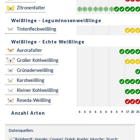
Zitronenfalter
Weißlinge - Leguminosenweißlinge
Tintenfleckweißling
Weißlinge - Echte Weißlinge
Aurorafalter
Großer Kohlweißling
Grünaderweißling
Karstweißling
Kleiner Kohlweißling
Reseda-Weißling
6
6
6
6
6
6
6
6
9
17
20
25
Anzahl Arten
Datenquellen:
Reinhardt; Harpke; Caspari; Dolek; Kuehn; Musche; Trusch; 