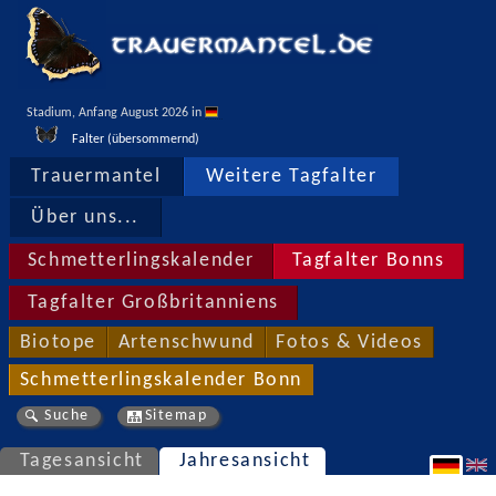
Stadium, Anfang August 2026 in 
Falter (übersommernd)
Trauermantel
Weitere Tagfalter
Über uns...
Schmetterlingskalender
Tagfalter Bonns
Tagfalter Großbritanniens
Biotope
Artenschwund
Fotos & Videos
Schmetterlingskalender Bonn
Suche
Sitemap
Tagesansicht
Jahresansicht