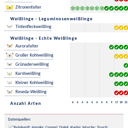
Zitronenfalter
Weißlinge - Leguminosenweißlinge
Tintenfleckweißling
Weißlinge - Echte Weißlinge
Aurorafalter
Großer Kohlweißling
Grünaderweißling
Karstweißling
Kleiner Kohlweißling
Reseda-Weißling
6
6
6
6
6
6
6
6
9
17
20
25
Anzahl Arten
Datenquellen:
Reinhardt; Harpke; Caspari; Dolek; Kuehn; Musche; Trusch; 