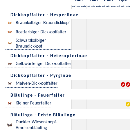
Anf.
Mit.
Ende
Anf.
Mit.
Ende
Anf.
Mit.
Ende
Anf.
Mit.
End
Dickkopffalter - Hesperiinae
Braunkolbiger Braundickkopf
Rostfarbiger Dickkopffalter
Schwarzkolbiger
Braundickkopf
Dickkopffalter - Heteropterinae
Gelbwürfeliger Dickkopffalter
Dickkopffalter - Pyrginae
Malven-Dickkopffalter
Bläulinge - Feuerfalter
Kleiner Feuerfalter
Bläulinge - Echte Bläulinge
Dunkler Wiesenknopf-
Ameisenbläuling