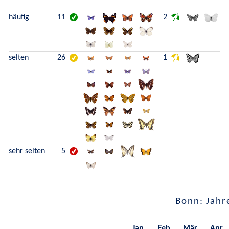
häufig
11
2
selten
26
1
sehr selten
5
Bonn: Jahr
Jan.
Feb.
Mär.
Apr.