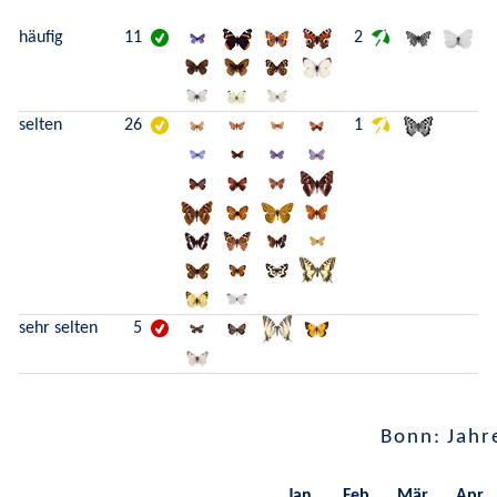
häufig
11
2
selten
26
1
sehr selten
5
Bonn: Jahr
Jan.
Feb.
Mär.
Apr.