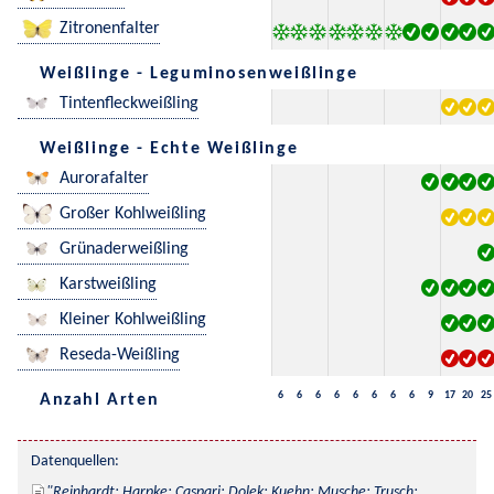
Zitronenfalter
Weißlinge - Leguminosenweißlinge
Tintenfleckweißling
Weißlinge - Echte Weißlinge
Aurorafalter
Großer Kohlweißling
Grünaderweißling
Karstweißling
Kleiner Kohlweißling
Reseda-Weißling
6
6
6
6
6
6
6
6
9
17
20
25
Anzahl Arten
Datenquellen:
Reinhardt; Harpke; Caspari; Dolek; Kuehn; Musche; Trusch; 