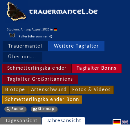
Stadium, Anfang August 2026 in 
Falter (übersommernd)
Trauermantel
Weitere Tagfalter
Über uns...
Schmetterlingskalender
Tagfalter Bonns
Tagfalter Großbritanniens
Biotope
Artenschwund
Fotos & Videos
Schmetterlingskalender Bonn
Suche
Sitemap
Tagesansicht
Jahresansicht