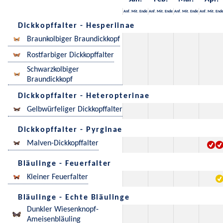
Anf.
Mit.
Ende
Anf.
Mit.
Ende
Anf.
Mit.
Ende
Anf.
Mit.
End
Dickkopffalter - Hesperiinae
Braunkolbiger Braundickkopf
Rostfarbiger Dickkopffalter
Schwarzkolbiger
Braundickkopf
Dickkopffalter - Heteropterinae
Gelbwürfeliger Dickkopffalter
Dickkopffalter - Pyrginae
Malven-Dickkopffalter
Bläulinge - Feuerfalter
Kleiner Feuerfalter
Bläulinge - Echte Bläulinge
Dunkler Wiesenknopf-
Ameisenbläuling