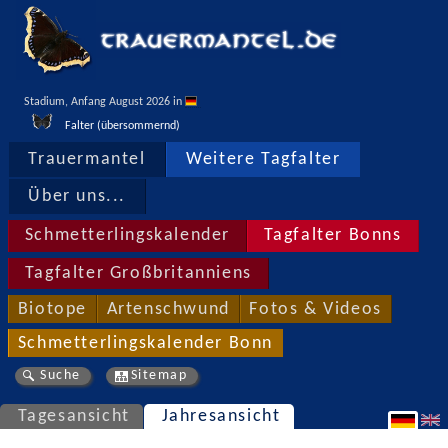
Stadium, Anfang August 2026 in 
Falter (übersommernd)
Trauermantel
Weitere Tagfalter
Über uns...
Schmetterlingskalender
Tagfalter Bonns
Tagfalter Großbritanniens
Biotope
Artenschwund
Fotos & Videos
Schmetterlingskalender Bonn
Suche
Sitemap
Tagesansicht
Jahresansicht