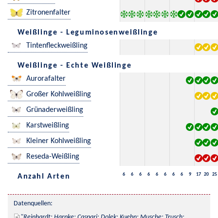
Zitronenfalter
Weißlinge - Leguminosenweißlinge
Tintenfleckweißling
Weißlinge - Echte Weißlinge
Aurorafalter
Großer Kohlweißling
Grünaderweißling
Karstweißling
Kleiner Kohlweißling
Reseda-Weißling
6
6
6
6
6
6
6
6
9
17
20
25
Anzahl Arten
Datenquellen:
Reinhardt; Harpke; Caspari; Dolek; Kuehn; Musche; Trusch; 