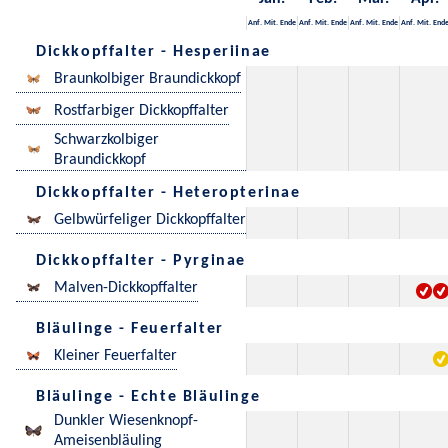
Anf.
Mit.
Ende
Anf.
Mit.
Ende
Anf.
Mit.
Ende
Anf.
Mit.
End
Dickkopffalter - Hesperiinae
Braunkolbiger Braundickkopf
Rostfarbiger Dickkopffalter
Schwarzkolbiger
Braundickkopf
Dickkopffalter - Heteropterinae
Gelbwürfeliger Dickkopffalter
Dickkopffalter - Pyrginae
Malven-Dickkopffalter
Bläulinge - Feuerfalter
Kleiner Feuerfalter
Bläulinge - Echte Bläulinge
Dunkler Wiesenknopf-
Ameisenbläuling