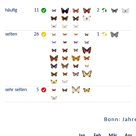
häufig
11
2
selten
26
1
sehr selten
5
Bonn: Jahr
Jan.
Feb.
Mär.
Apr.