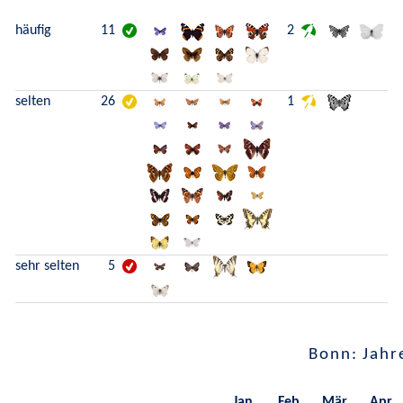
häufig
11
2
selten
26
1
sehr selten
5
Bonn: Jahr
Jan.
Feb.
Mär.
Apr.