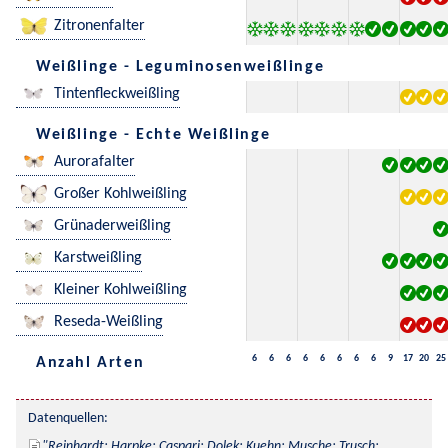
Zitronenfalter
Weißlinge - Leguminosenweißlinge
Tintenfleckweißling
Weißlinge - Echte Weißlinge
Aurorafalter
Großer Kohlweißling
Grünaderweißling
Karstweißling
Kleiner Kohlweißling
Reseda-Weißling
6
6
6
6
6
6
6
6
9
17
20
25
Anzahl Arten
Datenquellen:
Reinhardt; Harpke; Caspari; Dolek; Kuehn; Musche; Trusch; 