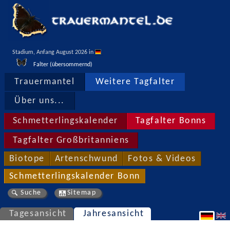
Stadium, Anfang August 2026 in 
Falter (übersommernd)
Trauermantel
Weitere Tagfalter
Über uns...
Schmetterlingskalender
Tagfalter Bonns
Tagfalter Großbritanniens
Biotope
Artenschwund
Fotos & Videos
Schmetterlingskalender Bonn
Suche
Sitemap
Tagesansicht
Jahresansicht