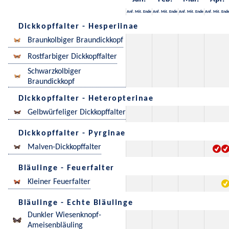
Anf.
Mit.
Ende
Anf.
Mit.
Ende
Anf.
Mit.
Ende
Anf.
Mit.
End
Dickkopffalter - Hesperiinae
Braunkolbiger Braundickkopf
Rostfarbiger Dickkopffalter
Schwarzkolbiger
Braundickkopf
Dickkopffalter - Heteropterinae
Gelbwürfeliger Dickkopffalter
Dickkopffalter - Pyrginae
Malven-Dickkopffalter
Bläulinge - Feuerfalter
Kleiner Feuerfalter
Bläulinge - Echte Bläulinge
Dunkler Wiesenknopf-
Ameisenbläuling