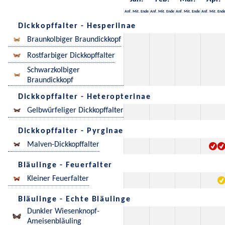
Anf.
Mit.
Ende
Anf.
Mit.
Ende
Anf.
Mit.
Ende
Anf.
Mit.
End
Dickkopffalter - Hesperiinae
Braunkolbiger Braundickkopf
Rostfarbiger Dickkopffalter
Schwarzkolbiger
Braundickkopf
Dickkopffalter - Heteropterinae
Gelbwürfeliger Dickkopffalter
Dickkopffalter - Pyrginae
Malven-Dickkopffalter
Bläulinge - Feuerfalter
Kleiner Feuerfalter
Bläulinge - Echte Bläulinge
Dunkler Wiesenknopf-
Ameisenbläuling