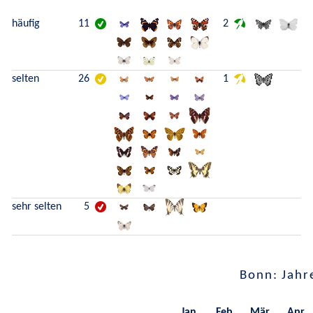
häufig
11
2
selten
26
1
sehr selten
5
Bonn: Jahr
Jan.
Feb.
Mär.
Apr.