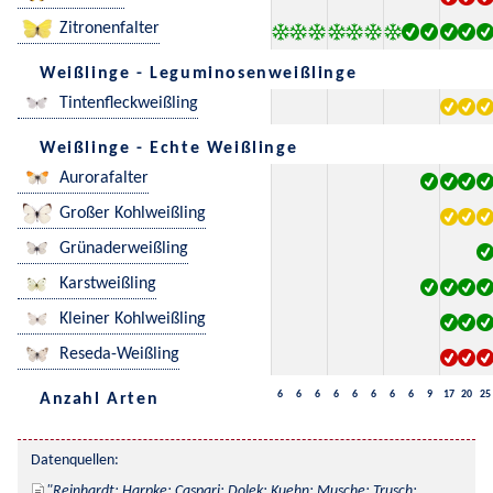
Zitronenfalter
Weißlinge - Leguminosenweißlinge
Tintenfleckweißling
Weißlinge - Echte Weißlinge
Aurorafalter
Großer Kohlweißling
Grünaderweißling
Karstweißling
Kleiner Kohlweißling
Reseda-Weißling
6
6
6
6
6
6
6
6
9
17
20
25
Anzahl Arten
Datenquellen:
Reinhardt; Harpke; Caspari; Dolek; Kuehn; Musche; Trusch; 