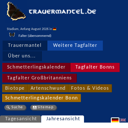
Stadium, Anfang August 2026 in 
Falter (übersommernd)
Trauermantel
Weitere Tagfalter
Über uns...
Schmetterlingskalender
Tagfalter Bonns
Tagfalter Großbritanniens
Biotope
Artenschwund
Fotos & Videos
Schmetterlingskalender Bonn
Suche
Sitemap
Tagesansicht
Jahresansicht