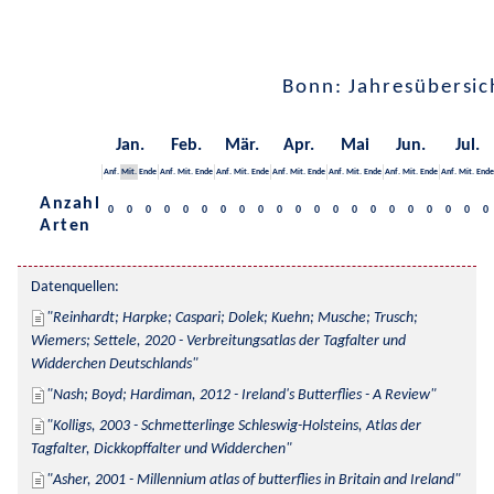
Bonn: Jahresübersic
Jan.
Feb.
Mär.
Apr.
Mai
Jun.
Jul.
Anf.
Mit.
Ende
Anf.
Mit.
Ende
Anf.
Mit.
Ende
Anf.
Mit.
Ende
Anf.
Mit.
Ende
Anf.
Mit.
Ende
Anf.
Mit.
Ende
Anzahl
0
0
0
0
0
0
0
0
0
0
0
0
0
0
0
0
0
0
0
0
0
Arten
Datenquellen:
Reinhardt; Harpke; Caspari; Dolek; Kuehn; Musche; Trusch; 
Wiemers; Settele, 2020 - Verbreitungsatlas der Tagfalter und 
Widderchen Deutschlands
Nash; Boyd; Hardiman, 2012 - Ireland's Butterflies - A Review
Kolligs, 2003 - Schmetterlinge Schleswig-Holsteins, Atlas der 
Tagfalter, Dickkopffalter und Widderchen
Asher, 2001 - Millennium atlas of butterflies in Britain and Ireland