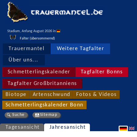
Stadium, Anfang August 2026 in 
Falter (übersommernd)
Trauermantel
Weitere Tagfalter
Über uns...
Schmetterlingskalender
Tagfalter Bonns
Tagfalter Großbritanniens
Biotope
Artenschwund
Fotos & Videos
Schmetterlingskalender Bonn
Suche
Sitemap
Tagesansicht
Jahresansicht