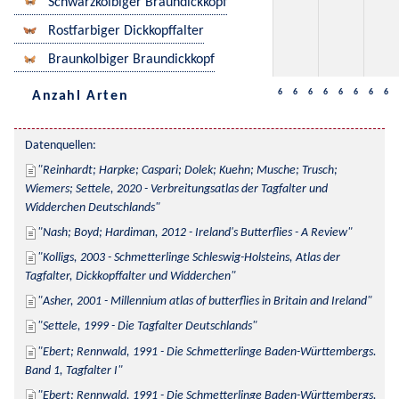
Schwarzkolbiger Braundickkopf
Rostfarbiger Dickkopffalter
Braunkolbiger Braundickkopf
6
6
6
6
6
6
6
6
Anzahl Arten
Datenquellen:
Reinhardt; Harpke; Caspari; Dolek; Kuehn; Musche; Trusch; 
Wiemers; Settele, 2020 - Verbreitungsatlas der Tagfalter und 
Widderchen Deutschlands
Nash; Boyd; Hardiman, 2012 - Ireland's Butterflies - A Review
Kolligs, 2003 - Schmetterlinge Schleswig-Holsteins, Atlas der 
Tagfalter, Dickkopffalter und Widderchen
Asher, 2001 - Millennium atlas of butterflies in Britain and Ireland
Settele, 1999 - Die Tagfalter Deutschlands
Ebert; Rennwald, 1991 - Die Schmetterlinge Baden-Württembergs. 
Band 1, Tagfalter I
Ebert; Rennwald, 1991 - Die Schmetterlinge Baden-Württembergs. 