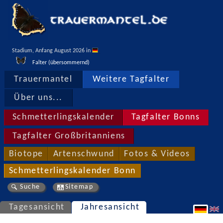
Stadium, Anfang August 2026 in 
Falter (übersommernd)
Trauermantel
Weitere Tagfalter
Über uns...
Schmetterlingskalender
Tagfalter Bonns
Tagfalter Großbritanniens
Biotope
Artenschwund
Fotos & Videos
Schmetterlingskalender Bonn
Suche
Sitemap
Tagesansicht
Jahresansicht