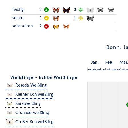
häufig
2
3
selten
1
1
sehr selten
2
Bonn: J
Jan.
Feb.
Mär
Anf.
Mit.
Ende
Anf.
Mit.
Ende
Anf.
Mit.
E
Weißlinge - Echte Weißlinge
Reseda-Weißling
Kleiner Kohlweißling
Karstweißling
Grünaderweißling
Großer Kohlweißling