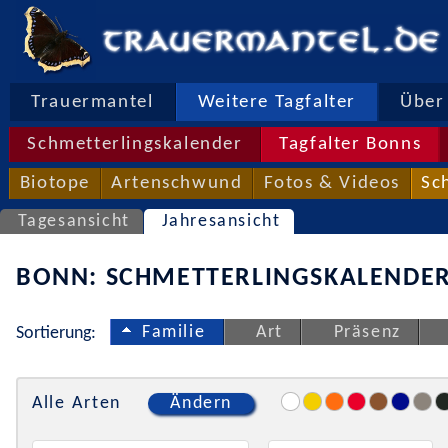
Trauermantel
Weitere Tagfalter
Über 
Schmetterlingskalender
Tagfalter Bonns
Biotope
Artenschwund
Fotos & Videos
Sc
Tagesansicht
Jahresansicht
BONN: SCHMETTERLINGSKALENDER
Familie
Art
Präsenz
Sortierung:
Alle Arten
Ändern