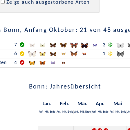
Zeige auch ausgestorbene Arten
n Bonn, Anfang Oktober: 21 von 48 ausg
7
3
6
1
lten
4
Bonn: Jahresübersicht
Jan.
Feb.
Mär.
Apr.
Mai
Anf.
Mit.
Ende
Anf.
Mit.
Ende
Anf.
Mit.
Ende
Anf.
Mit.
Ende
Anf.
Mit.
Ende
An