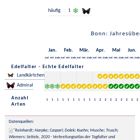
häufig
1
Bonn: Jahresübe
Jan.
Feb.
Mär.
Apr.
Mai
Jun.
Anf.
Mit.
Ende
Anf.
Mit.
Ende
Anf.
Mit.
Ende
Anf.
Mit.
Ende
Anf.
Mit.
Ende
Anf.
Mit.
Ende
Edelfalter - Echte Edelfalter
Landkärtchen
Admiral
Anzahl
1
1
1
1
1
1
1
1
1
1
2
2
2
2
2
2
2
2
Arten
Datenquellen:
Reinhardt; Harpke; Caspari; Dolek; Kuehn; Musche; Trusch; 
Wiemers; Settele, 2020 - Verbreitungsatlas der Tagfalter und 