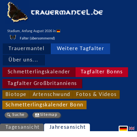
Stadium, Anfang August 2026 in 
Falter (übersommernd)
Trauermantel
Weitere Tagfalter
Über uns...
Schmetterlingskalender
Tagfalter Bonns
Tagfalter Großbritanniens
Biotope
Artenschwund
Fotos & Videos
Schmetterlingskalender Bonn
Suche
Sitemap
Tagesansicht
Jahresansicht