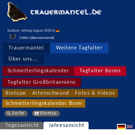
Stadium, Anfang August 2026 in 
Falter (übersommernd)
Trauermantel
Weitere Tagfalter
Über uns...
Schmetterlingskalender
Tagfalter Bonns
Tagfalter Großbritanniens
Biotope
Artenschwund
Fotos & Videos
Schmetterlingskalender Bonn
Suche
Sitemap
Tagesansicht
Jahresansicht