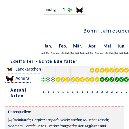
häufig
1
Bonn: Jahresübe
Jan.
Feb.
Mär.
Apr.
Mai
Jun.
Anf.
Mit.
Ende
Anf.
Mit.
Ende
Anf.
Mit.
Ende
Anf.
Mit.
Ende
Anf.
Mit.
Ende
Anf.
Mit.
Ende
Edelfalter - Echte Edelfalter
Landkärtchen
Admiral
Anzahl
1
1
1
1
1
1
1
1
1
1
2
2
2
2
2
2
2
2
Arten
Datenquellen:
Reinhardt; Harpke; Caspari; Dolek; Kuehn; Musche; Trusch; 
Wiemers; Settele, 2020 - Verbreitungsatlas der Tagfalter und 