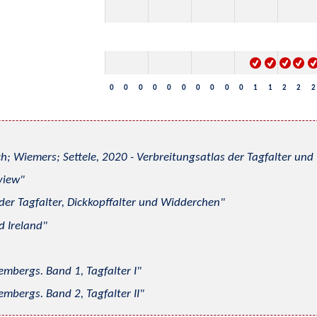
0
0
0
0
0
0
0
0
0
0
1
1
2
2
2
h; Wiemers; Settele, 2020 - Verbreitungsatlas der Tagfalter u
view
 der Tagfalter, Dickkopffalter und Widderchen
d Ireland
mbergs. Band 1, Tagfalter I
mbergs. Band 2, Tagfalter II