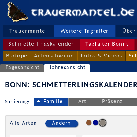
Trauermantel
Weitere Tagfalter
Über 
Schmetterlingskalender
Tagfalter Bonns
Biotope
Artenschwund
Fotos & Videos
Sc
Tagesansicht
Jahresansicht
BONN: SCHMETTERLINGSKALENDER
Familie
Art
Präsenz
Sortierung:
Alle Arten
Ändern