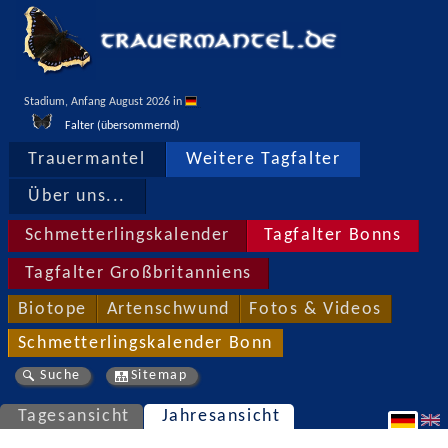
Stadium, Anfang August 2026 in 
Falter (übersommernd)
Trauermantel
Weitere Tagfalter
Über uns...
Schmetterlingskalender
Tagfalter Bonns
Tagfalter Großbritanniens
Biotope
Artenschwund
Fotos & Videos
Schmetterlingskalender Bonn
Suche
Sitemap
Tagesansicht
Jahresansicht