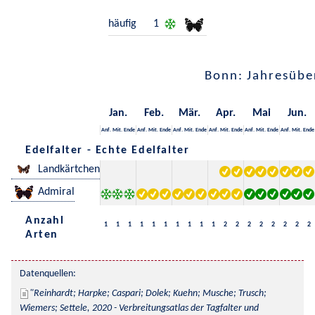
häufig
1
Bonn: Jahresübe
Jan.
Feb.
Mär.
Apr.
Mai
Jun.
Anf.
Mit.
Ende
Anf.
Mit.
Ende
Anf.
Mit.
Ende
Anf.
Mit.
Ende
Anf.
Mit.
Ende
Anf.
Mit.
Ende
Edelfalter - Echte Edelfalter
Landkärtchen
Admiral
Anzahl
1
1
1
1
1
1
1
1
1
1
2
2
2
2
2
2
2
2
Arten
Datenquellen:
Reinhardt; Harpke; Caspari; Dolek; Kuehn; Musche; Trusch; 
Wiemers; Settele, 2020 - Verbreitungsatlas der Tagfalter und 