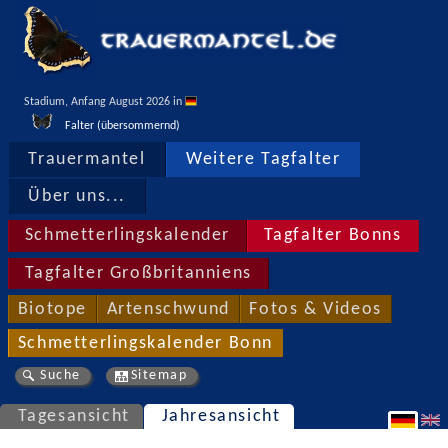
Stadium, Anfang August 2026 in 
Falter (übersommernd)
Trauermantel
Weitere Tagfalter
Über uns...
Schmetterlingskalender
Tagfalter Bonns
Tagfalter Großbritanniens
Biotope
Artenschwund
Fotos & Videos
Schmetterlingskalender Bonn
Suche
Sitemap
Tagesansicht
Jahresansicht