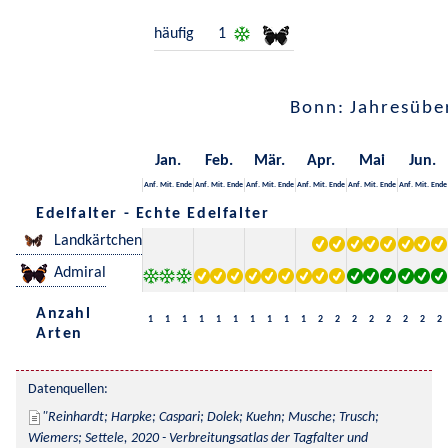
häufig
1
Bonn: Jahresübe
Jan.
Feb.
Mär.
Apr.
Mai
Jun.
Anf.
Mit.
Ende
Anf.
Mit.
Ende
Anf.
Mit.
Ende
Anf.
Mit.
Ende
Anf.
Mit.
Ende
Anf.
Mit.
Ende
Edelfalter - Echte Edelfalter
Landkärtchen
Admiral
Anzahl
1
1
1
1
1
1
1
1
1
1
2
2
2
2
2
2
2
2
Arten
Datenquellen:
Reinhardt; Harpke; Caspari; Dolek; Kuehn; Musche; Trusch; 
Wiemers; Settele, 2020 - Verbreitungsatlas der Tagfalter und 