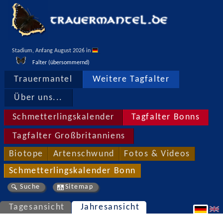
Stadium, Anfang August 2026 in 
Falter (übersommernd)
Trauermantel
Weitere Tagfalter
Über uns...
Schmetterlingskalender
Tagfalter Bonns
Tagfalter Großbritanniens
Biotope
Artenschwund
Fotos & Videos
Schmetterlingskalender Bonn
Suche
Sitemap
Tagesansicht
Jahresansicht