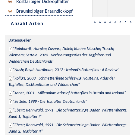
Rostfarbiger Dickkopffalter
Braunkolbiger Braundickkopf
6
6
6
6
6
6
6
6
Anzahl Arten
Datenquellen:
Reinhardt; Harpke; Caspari; Dolek; Kuehn; Musche; Trusch; 
Wiemers; Settele, 2020 - Verbreitungsatlas der Tagfalter und 
Widderchen Deutschlands
Nash; Boyd; Hardiman, 2012 - Ireland's Butterflies - A Review
Kolligs, 2003 - Schmetterlinge Schleswig-Holsteins, Atlas der 
Tagfalter, Dickkopffalter und Widderchen
Asher, 2001 - Millennium atlas of butterflies in Britain and Ireland
Settele, 1999 - Die Tagfalter Deutschlands
Ebert; Rennwald, 1991 - Die Schmetterlinge Baden-Württembergs. 
Band 1, Tagfalter I
Ebert; Rennwald, 1991 - Die Schmetterlinge Baden-Württembergs. 
Band 2, Tagfalter II