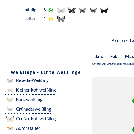
häufig
5
selten
1
Bonn: J
Jan.
Feb.
Mär
Anf.
Mit.
Ende
Anf.
Mit.
Ende
Anf.
Mit.
E
Weißlinge - Echte Weißlinge
Reseda-Weißling
Kleiner Kohlweißling
Karstweißling
Grünaderweißling
Großer Kohlweißling
Aurorafalter