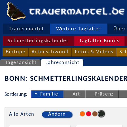
Trauermantel
Weitere Tagfalter
Über 
Schmetterlingskalender
Tagfalter Bonns
Biotope
Artenschwund
Fotos & Videos
Sc
Tagesansicht
Jahresansicht
BONN: SCHMETTERLINGSKALENDER
Familie
Art
Präsenz
Sortierung:
Alle Arten
Ändern