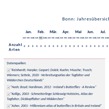
Bonn: Jahresübersic
Jan.
Feb.
Mär.
Apr.
Mai
Jun.
Jul.
Anf.
Mit.
Ende
Anf.
Mit.
Ende
Anf.
Mit.
Ende
Anf.
Mit.
Ende
Anf.
Mit.
Ende
Anf.
Mit.
Ende
Anf.
Mit.
Ende
Anzahl
0
0
0
0
0
0
0
0
0
0
0
0
0
0
0
0
0
0
0
0
0
Arten
Datenquellen:
Reinhardt; Harpke; Caspari; Dolek; Kuehn; Musche; Trusch; 
Wiemers; Settele, 2020 - Verbreitungsatlas der Tagfalter und 
Widderchen Deutschlands
Nash; Boyd; Hardiman, 2012 - Ireland's Butterflies - A Review
Kolligs, 2003 - Schmetterlinge Schleswig-Holsteins, Atlas der 
Tagfalter, Dickkopffalter und Widderchen
Asher, 2001 - Millennium atlas of butterflies in Britain and Ireland