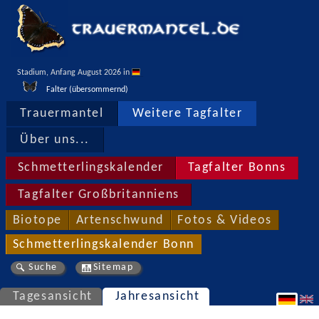
Stadium, Anfang August 2026 in 
Falter (übersommernd)
Trauermantel
Weitere Tagfalter
Über uns...
Schmetterlingskalender
Tagfalter Bonns
Tagfalter Großbritanniens
Biotope
Artenschwund
Fotos & Videos
Schmetterlingskalender Bonn
Suche
Sitemap
Tagesansicht
Jahresansicht