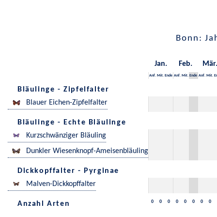
Bonn: Ja
Jan.
Feb.
Mär
Anf.
Mit.
Ende
Anf.
Mit.
Ende
Anf.
Mit.
E
Bläulinge - Zipfelfalter
Blauer Eichen-Zipfelfalter
Bläulinge - Echte Bläulinge
Kurzschwänziger Bläuling
Dunkler Wiesenknopf-Ameisenbläuling
Dickkopffalter - Pyrginae
Malven-Dickkopffalter
0
0
0
0
0
0
0
0
Anzahl Arten