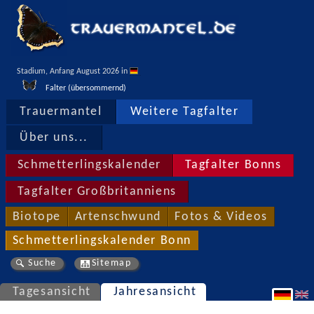
Stadium, Anfang August 2026 in 
Falter (übersommernd)
Trauermantel
Weitere Tagfalter
Über uns...
Schmetterlingskalender
Tagfalter Bonns
Tagfalter Großbritanniens
Biotope
Artenschwund
Fotos & Videos
Schmetterlingskalender Bonn
Suche
Sitemap
Tagesansicht
Jahresansicht