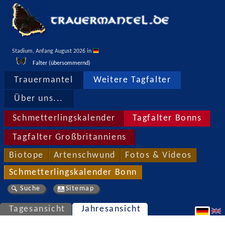
Stadium, Anfang August 2026 in 
Falter (übersommernd)
Trauermantel
Weitere Tagfalter
Über uns...
Schmetterlingskalender
Tagfalter Bonns
Tagfalter Großbritanniens
Biotope
Artenschwund
Fotos & Videos
Schmetterlingskalender Bonn
Suche
Sitemap
Tagesansicht
Jahresansicht