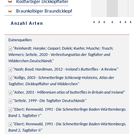
Rostfarbiger Dickkopffalter
Braunkolbiger Braundickkopf
6
6
6
6
6
6
6
Anzahl Arten
Datenquellen:
Reinhardt; Harpke; Caspari; Dolek; Kuehn; Musche; Trusch; 
Wiemers; Settele, 2020 - Verbreitungsatlas der Tagfalter und 
Widderchen Deutschlands
Nash; Boyd; Hardiman, 2012 - Ireland's Butterflies - A Review
Kolligs, 2003 - Schmetterlinge Schleswig-Holsteins, Atlas der 
Tagfalter, Dickkopffalter und Widderchen
Asher, 2001 - Millennium atlas of butterflies in Britain and Ireland
Settele, 1999 - Die Tagfalter Deutschlands
Ebert; Rennwald, 1991 - Die Schmetterlinge Baden-Württembergs. 
Band 1, Tagfalter I
Ebert; Rennwald, 1991 - Die Schmetterlinge Baden-Württembergs. 
Band 2, Tagfalter II