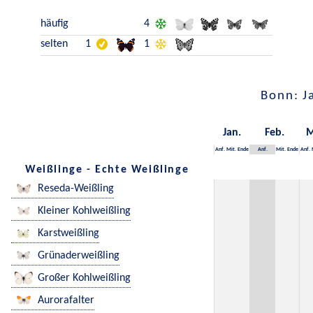
häufig
4
selten
1
1
Bonn: J
Jan.
Feb.
M
Anf.
Mit.
Ende
Anf.
Mit.
Ende
Anf.
Weißlinge - Echte Weißlinge
Reseda-Weißling
Kleiner Kohlweißling
Karstweißling
Grünaderweißling
Großer Kohlweißling
Aurorafalter