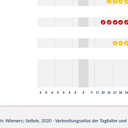
6
6
6
6
6
6
6
6
9
17
20
25
27
30
3
h; Wiemers; Settele, 2020 - Verbreitungsatlas der Tagfalter u