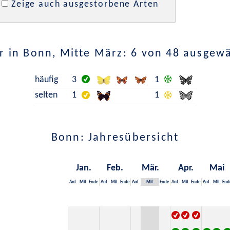
Zeige auch ausgestorbene Arten
 in Bonn, Mitte März: 6 von 48 ausgew
häufig
3
1
selten
1
1
Bonn: Jahresübersicht
Jan.
Feb.
Mär.
Apr.
Mai
Anf.
Mit.
Ende
Anf.
Mit.
Ende
Anf.
Mit.
Ende
Anf.
Mit.
Ende
Anf.
Mit.
End