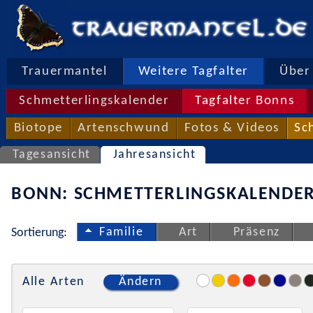
Trauermantel
Weitere Tagfalter
Über 
Schmetterlingskalender
Tagfalter Bonns
Biotope
Artenschwund
Fotos & Videos
Sc
Tagesansicht
Jahresansicht
BONN: SCHMETTERLINGSKALENDER
Familie
Art
Präsenz
Sortierung:
Alle Arten
Ändern