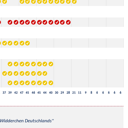
1
37
39
42
47
45
46
45
44
40
30
29
28
21
11
9
8
6
6
6
6
6
nd Widderchen Deutschlands