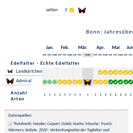
selten
1
Bonn: Jahresübe
Jan.
Feb.
Mär.
Apr.
Mai
Jun
Anf.
Mit.
Ende
Anf.
Mit.
Ende
Anf.
Mit.
Ende
Anf.
Mit.
Ende
Anf.
Mit.
Ende
Anf.
Mit.
Edelfalter - Echte Edelfalter
Landkärtchen
Admiral
Anzahl
1
1
1
1
1
1
1
1
1
1
2
2
2
2
2
2
2
Arten
Datenquellen:
Reinhardt; Harpke; Caspari; Dolek; Kuehn; Musche; Trusch; 
Wiemers; Settele, 2020 - Verbreitungsatlas der Tagfalter und 