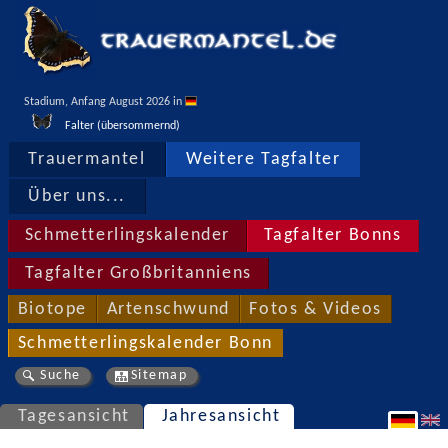
Stadium, Anfang August 2026 in 
Falter (übersommernd)
Trauermantel
Weitere Tagfalter
Über uns...
Schmetterlingskalender
Tagfalter Bonns
Tagfalter Großbritanniens
Biotope
Artenschwund
Fotos & Videos
Schmetterlingskalender Bonn
Suche
Sitemap
Tagesansicht
Jahresansicht