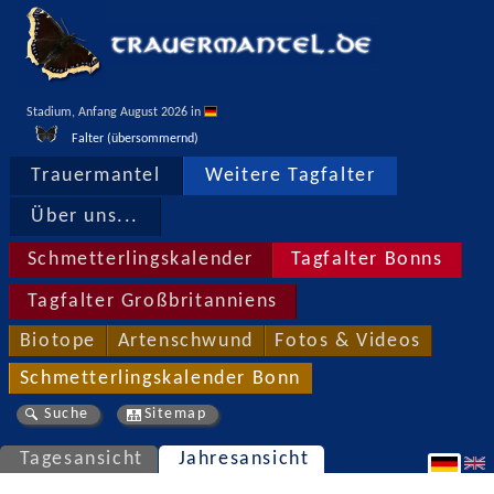
Stadium, Anfang August 2026 in 
Falter (übersommernd)
Trauermantel
Weitere Tagfalter
Über uns...
Schmetterlingskalender
Tagfalter Bonns
Tagfalter Großbritanniens
Biotope
Artenschwund
Fotos & Videos
Schmetterlingskalender Bonn
Suche
Sitemap
Tagesansicht
Jahresansicht