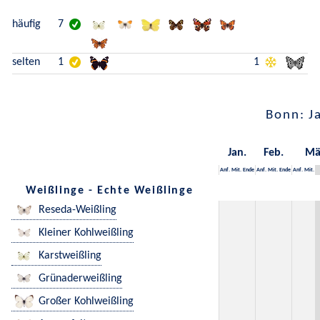
häufig
7
selten
1
1
Bonn: J
Jan.
Feb.
Mä
Anf.
Mit.
Ende
Anf.
Mit.
Ende
Anf.
Mit.
Weißlinge - Echte Weißlinge
Reseda-Weißling
Kleiner Kohlweißling
Karstweißling
Grünaderweißling
Großer Kohlweißling