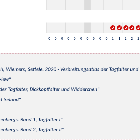
0
0
0
0
0
0
0
0
0
0
1
1
2
2
2
h; Wiemers; Settele, 2020 - Verbreitungsatlas der Tagfalter u
view
 der Tagfalter, Dickkopffalter und Widderchen
d Ireland
mbergs. Band 1, Tagfalter I
mbergs. Band 2, Tagfalter II