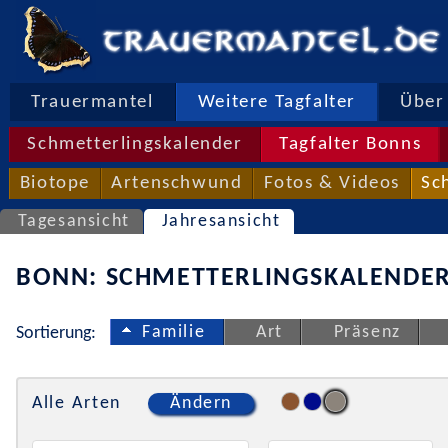
Trauermantel
Weitere Tagfalter
Über 
Schmetterlingskalender
Tagfalter Bonns
Biotope
Artenschwund
Fotos & Videos
Sc
Tagesansicht
Jahresansicht
BONN: SCHMETTERLINGSKALENDER
Familie
Art
Präsenz
Sortierung:
Alle Arten
Ändern