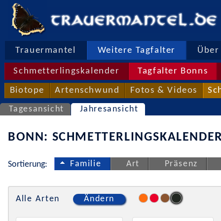
Trauermantel
Weitere Tagfalter
Über 
Schmetterlingskalender
Tagfalter Bonns
Biotope
Artenschwund
Fotos & Videos
Sc
Tagesansicht
Jahresansicht
BONN: SCHMETTERLINGSKALENDER
Familie
Art
Präsenz
Sortierung:
Alle Arten
Ändern