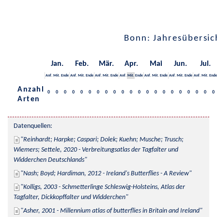
Bonn: Jahresübersic
Jan.
Feb.
Mär.
Apr.
Mai
Jun.
Jul.
Anf.
Mit.
Ende
Anf.
Mit.
Ende
Anf.
Mit.
Ende
Anf.
Mit.
Ende
Anf.
Mit.
Ende
Anf.
Mit.
Ende
Anf.
Mit.
Ende
Anzahl
0
0
0
0
0
0
0
0
0
0
0
0
0
0
0
0
0
0
0
0
0
Arten
Datenquellen:
Reinhardt; Harpke; Caspari; Dolek; Kuehn; Musche; Trusch; 
Wiemers; Settele, 2020 - Verbreitungsatlas der Tagfalter und 
Widderchen Deutschlands
Nash; Boyd; Hardiman, 2012 - Ireland's Butterflies - A Review
Kolligs, 2003 - Schmetterlinge Schleswig-Holsteins, Atlas der 
Tagfalter, Dickkopffalter und Widderchen
Asher, 2001 - Millennium atlas of butterflies in Britain and Ireland