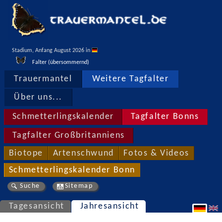
Stadium, Anfang August 2026 in 
Falter (übersommernd)
Trauermantel
Weitere Tagfalter
Über uns...
Schmetterlingskalender
Tagfalter Bonns
Tagfalter Großbritanniens
Biotope
Artenschwund
Fotos & Videos
Schmetterlingskalender Bonn
Suche
Sitemap
Tagesansicht
Jahresansicht