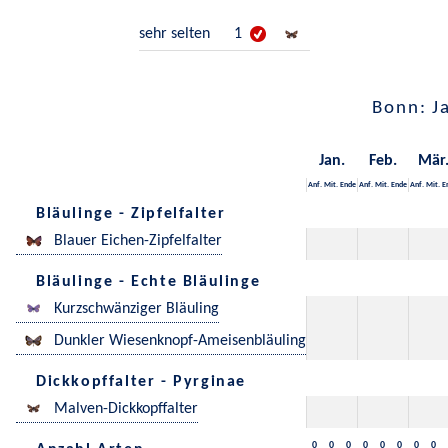
sehr selten
1
Bonn: J
Jan.
Feb.
Mär
Anf.
Mit.
Ende
Anf.
Mit.
Ende
Anf.
Mit.
E
Bläulinge - Zipfelfalter
Blauer Eichen-Zipfelfalter
Bläulinge - Echte Bläulinge
Kurzschwänziger Bläuling
Dunkler Wiesenknopf-Ameisenbläuling
Dickkopffalter - Pyrginae
Malven-Dickkopffalter
0
0
0
0
0
0
0
0