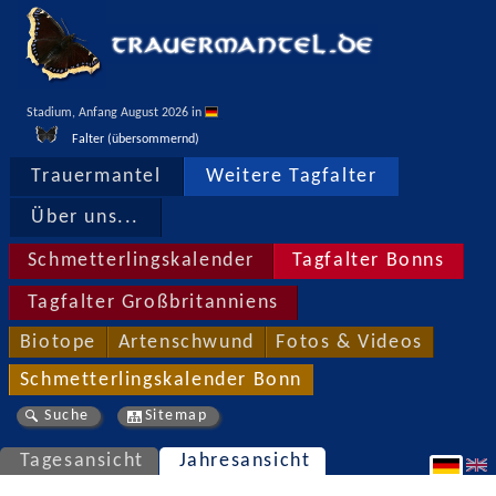
Stadium, Anfang August 2026 in 
Falter (übersommernd)
Trauermantel
Weitere Tagfalter
Über uns...
Schmetterlingskalender
Tagfalter Bonns
Tagfalter Großbritanniens
Biotope
Artenschwund
Fotos & Videos
Schmetterlingskalender Bonn
Suche
Sitemap
Tagesansicht
Jahresansicht