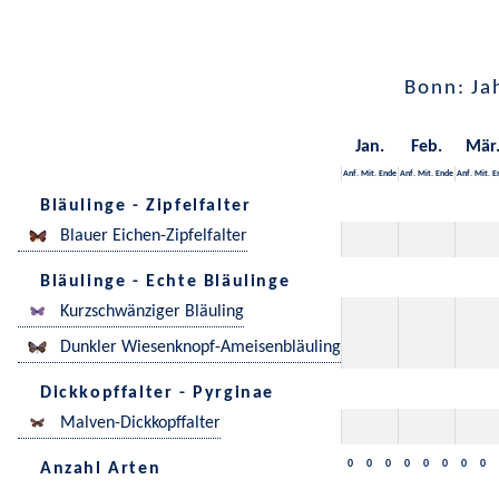
Bonn: Ja
Jan.
Feb.
Mär
Anf.
Mit.
Ende
Anf.
Mit.
Ende
Anf.
Mit.
E
Bläulinge - Zipfelfalter
Blauer Eichen-Zipfelfalter
Bläulinge - Echte Bläulinge
Kurzschwänziger Bläuling
Dunkler Wiesenknopf-Ameisenbläuling
Dickkopffalter - Pyrginae
Malven-Dickkopffalter
0
0
0
0
0
0
0
0
Anzahl Arten