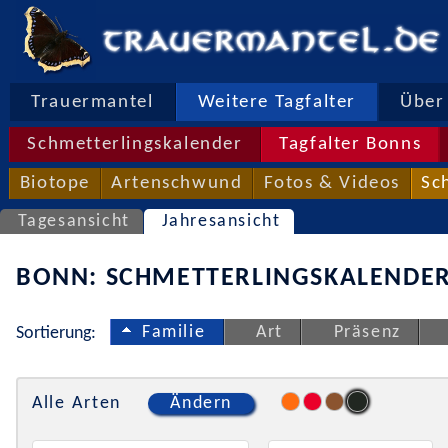
Trauermantel
Weitere Tagfalter
Über 
Schmetterlingskalender
Tagfalter Bonns
Biotope
Artenschwund
Fotos & Videos
Sc
Tagesansicht
Jahresansicht
BONN: SCHMETTERLINGSKALENDER
Familie
Art
Präsenz
Sortierung:
Alle Arten
Ändern