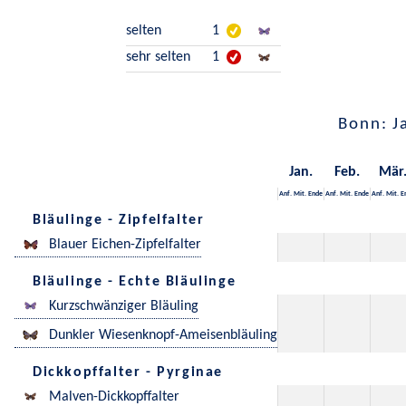
selten
1
sehr selten
1
Bonn: J
Jan.
Feb.
Mär
Anf.
Mit.
Ende
Anf.
Mit.
Ende
Anf.
Mit.
E
Bläulinge - Zipfelfalter
Blauer Eichen-Zipfelfalter
Bläulinge - Echte Bläulinge
Kurzschwänziger Bläuling
Dunkler Wiesenknopf-Ameisenbläuling
Dickkopffalter - Pyrginae
Malven-Dickkopffalter