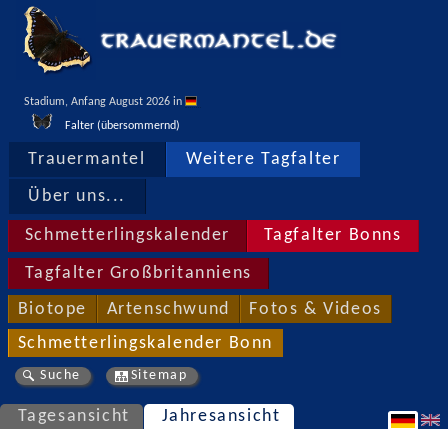
Stadium, Anfang August 2026 in 
Falter (übersommernd)
Trauermantel
Weitere Tagfalter
Über uns...
Schmetterlingskalender
Tagfalter Bonns
Tagfalter Großbritanniens
Biotope
Artenschwund
Fotos & Videos
Schmetterlingskalender Bonn
Suche
Sitemap
Tagesansicht
Jahresansicht