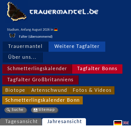
Stadium, Anfang August 2026 in 
Falter (übersommernd)
Trauermantel
Weitere Tagfalter
Über uns...
Schmetterlingskalender
Tagfalter Bonns
Tagfalter Großbritanniens
Biotope
Artenschwund
Fotos & Videos
Schmetterlingskalender Bonn
Suche
Sitemap
Tagesansicht
Jahresansicht