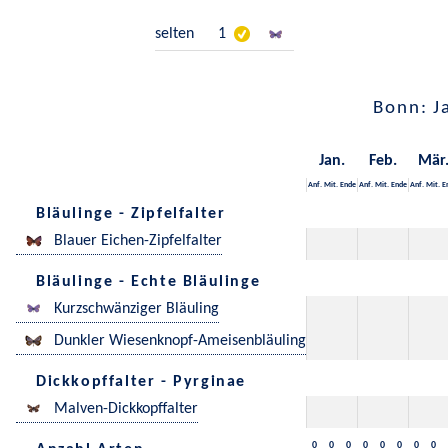
selten
1
Bonn: J
Jan.
Feb.
Mär
Anf.
Mit.
Ende
Anf.
Mit.
Ende
Anf.
Mit.
E
Bläulinge - Zipfelfalter
Blauer Eichen-Zipfelfalter
Bläulinge - Echte Bläulinge
Kurzschwänziger Bläuling
Dunkler Wiesenknopf-Ameisenbläuling
Dickkopffalter - Pyrginae
Malven-Dickkopffalter
0
0
0
0
0
0
0
0