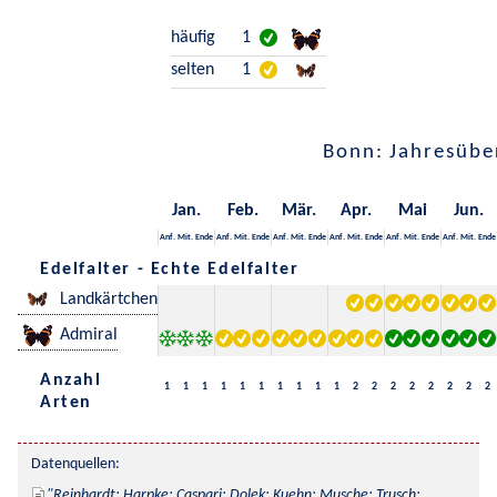
häufig
1
selten
1
Bonn: Jahresübe
Jan.
Feb.
Mär.
Apr.
Mai
Jun.
Anf.
Mit.
Ende
Anf.
Mit.
Ende
Anf.
Mit.
Ende
Anf.
Mit.
Ende
Anf.
Mit.
Ende
Anf.
Mit.
Ende
Edelfalter - Echte Edelfalter
Landkärtchen
Admiral
Anzahl
1
1
1
1
1
1
1
1
1
1
2
2
2
2
2
2
2
2
Arten
Datenquellen:
Reinhardt; Harpke; Caspari; Dolek; Kuehn; Musche; Trusch; 