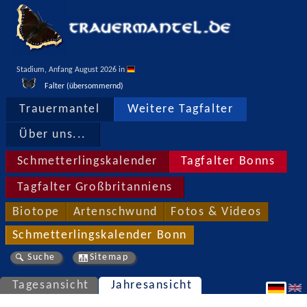
Stadium, Anfang August 2026 in 
Falter (übersommernd)
Trauermantel
Weitere Tagfalter
Über uns...
Schmetterlingskalender
Tagfalter Bonns
Tagfalter Großbritanniens
Biotope
Artenschwund
Fotos & Videos
Schmetterlingskalender Bonn
Suche
Sitemap
Tagesansicht
Jahresansicht