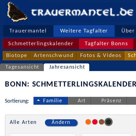
Trauermantel
Weitere Tagfalter
Über 
Schmetterlingskalender
Tagfalter Bonns
Biotope
Artenschwund
Fotos & Videos
Sc
Tagesansicht
Jahresansicht
BONN: SCHMETTERLINGSKALENDER
Familie
Art
Präsenz
Sortierung:
Alle Arten
Ändern