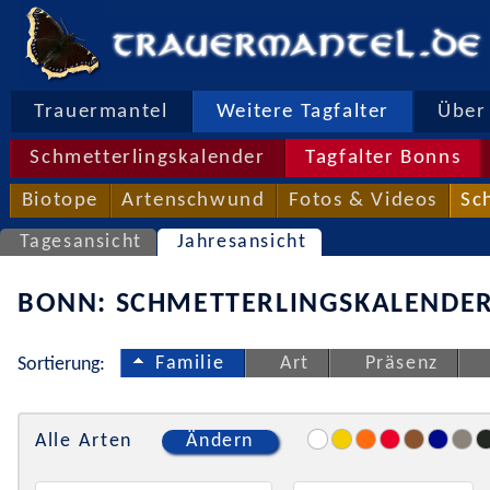
Trauermantel
Weitere Tagfalter
Über 
Schmetterlingskalender
Tagfalter Bonns
Biotope
Artenschwund
Fotos & Videos
Sc
Tagesansicht
Jahresansicht
BONN: SCHMETTERLINGSKALENDER
Familie
Art
Präsenz
Sortierung:
Alle Arten
Ändern