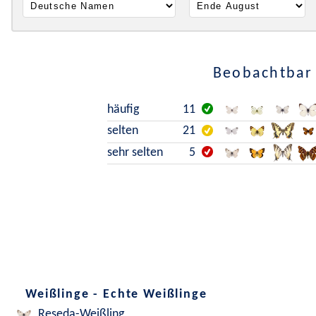
Beobachtbar 
häufig
11
selten
21
sehr selten
5
Weißlinge - Echte Weißlinge
Reseda-Weißling