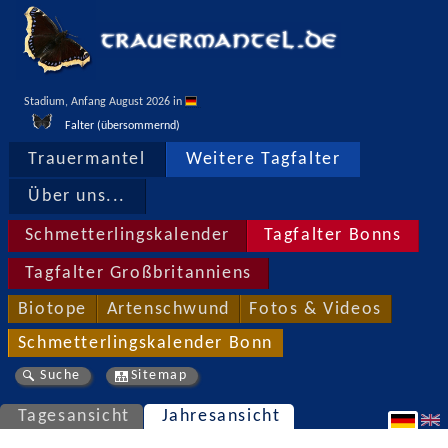
Stadium, Anfang August 2026 in 
Falter (übersommernd)
Trauermantel
Weitere Tagfalter
Über uns...
Schmetterlingskalender
Tagfalter Bonns
Tagfalter Großbritanniens
Biotope
Artenschwund
Fotos & Videos
Schmetterlingskalender Bonn
Suche
Sitemap
Tagesansicht
Jahresansicht