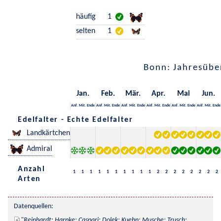
häufig
1
selten
1
Bonn: Jahresübe
Jan.
Feb.
Mär.
Apr.
Mai
Jun.
Anf.
Mit.
Ende
Anf.
Mit.
Ende
Anf.
Mit.
Ende
Anf.
Mit.
Ende
Anf.
Mit.
Ende
Anf.
Mit.
Ende
Edelfalter - Echte Edelfalter
Landkärtchen
Admiral
Anzahl
1
1
1
1
1
1
1
1
1
1
2
2
2
2
2
2
2
2
Arten
Datenquellen:
Reinhardt; Harpke; Caspari; Dolek; Kuehn; Musche; Trusch; 