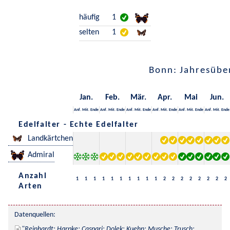
häufig
1
selten
1
Bonn: Jahresübe
Jan.
Feb.
Mär.
Apr.
Mai
Jun.
Anf.
Mit.
Ende
Anf.
Mit.
Ende
Anf.
Mit.
Ende
Anf.
Mit.
Ende
Anf.
Mit.
Ende
Anf.
Mit.
Ende
Edelfalter - Echte Edelfalter
Landkärtchen
Admiral
Anzahl
1
1
1
1
1
1
1
1
1
1
2
2
2
2
2
2
2
2
Arten
Datenquellen:
Reinhardt; Harpke; Caspari; Dolek; Kuehn; Musche; Trusch; 