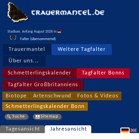
Stadium, Anfang August 2026 in 
Falter (übersommernd)
Trauermantel
Weitere Tagfalter
Über uns...
Schmetterlingskalender
Tagfalter Bonns
Tagfalter Großbritanniens
Biotope
Artenschwund
Fotos & Videos
Schmetterlingskalender Bonn
Suche
Sitemap
Tagesansicht
Jahresansicht