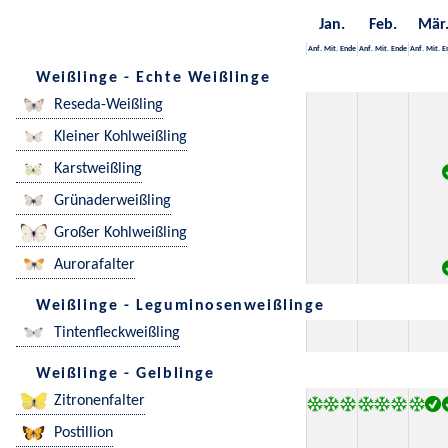
Jan.
Feb.
Mär
Anf.
Mit.
Ende
Anf.
Mit.
Ende
Anf.
Mit.
E
Weißlinge - Echte Weißlinge
Reseda-Weißling
Kleiner Kohlweißling
Karstweißling
Grünaderweißling
Großer Kohlweißling
Aurorafalter
Weißlinge - Leguminosenweißlinge
Tintenfleckweißling
Weißlinge - Gelblinge
Zitronenfalter
Postillion