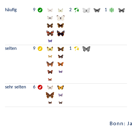
häufig
9
2
1
selten
9
1
sehr selten
6
Bonn: J