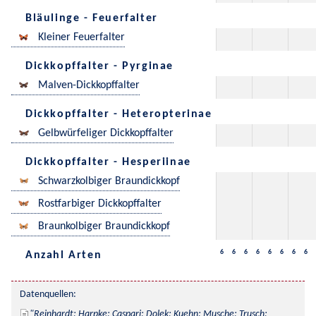
Bläulinge - Feuerfalter
Kleiner Feuerfalter
Dickkopffalter - Pyrginae
Malven-Dickkopffalter
Dickkopffalter - Heteropterinae
Gelbwürfeliger Dickkopffalter
Dickkopffalter - Hesperiinae
Schwarzkolbiger Braundickkopf
Rostfarbiger Dickkopffalter
Braunkolbiger Braundickkopf
6
6
6
6
6
6
6
6
Anzahl Arten
Datenquellen:
Reinhardt; Harpke; Caspari; Dolek; Kuehn; Musche; Trusch; 