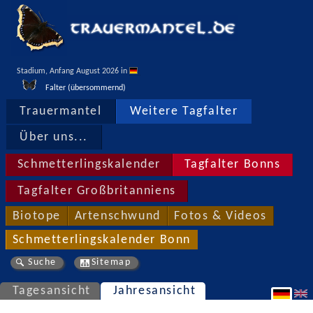
Stadium, Anfang August 2026 in 
Falter (übersommernd)
Trauermantel
Weitere Tagfalter
Über uns...
Schmetterlingskalender
Tagfalter Bonns
Tagfalter Großbritanniens
Biotope
Artenschwund
Fotos & Videos
Schmetterlingskalender Bonn
Suche
Sitemap
Tagesansicht
Jahresansicht