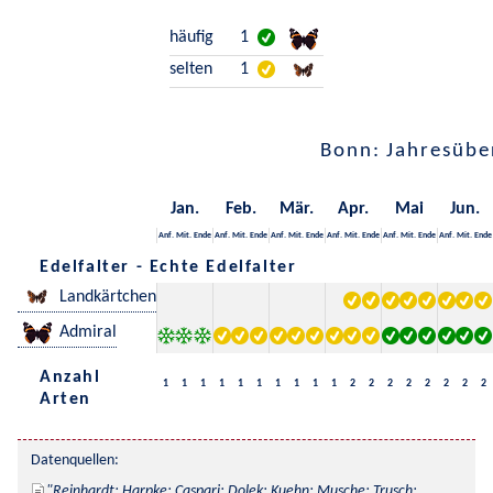
häufig
1
selten
1
Bonn: Jahresübe
Jan.
Feb.
Mär.
Apr.
Mai
Jun.
Anf.
Mit.
Ende
Anf.
Mit.
Ende
Anf.
Mit.
Ende
Anf.
Mit.
Ende
Anf.
Mit.
Ende
Anf.
Mit.
Ende
Edelfalter - Echte Edelfalter
Landkärtchen
Admiral
Anzahl
1
1
1
1
1
1
1
1
1
1
2
2
2
2
2
2
2
2
Arten
Datenquellen:
Reinhardt; Harpke; Caspari; Dolek; Kuehn; Musche; Trusch; 