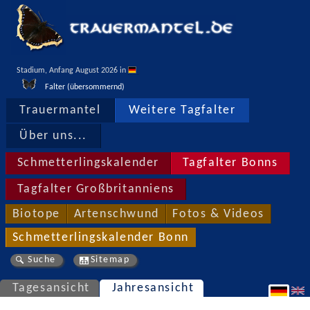
Stadium, Anfang August 2026 in 
Falter (übersommernd)
Trauermantel
Weitere Tagfalter
Über uns...
Schmetterlingskalender
Tagfalter Bonns
Tagfalter Großbritanniens
Biotope
Artenschwund
Fotos & Videos
Schmetterlingskalender Bonn
Suche
Sitemap
Tagesansicht
Jahresansicht