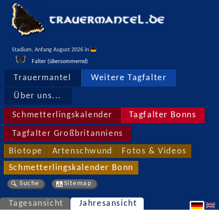
Stadium, Anfang August 2026 in 
Falter (übersommernd)
Trauermantel
Weitere Tagfalter
Über uns...
Schmetterlingskalender
Tagfalter Bonns
Tagfalter Großbritanniens
Biotope
Artenschwund
Fotos & Videos
Schmetterlingskalender Bonn
Suche
Sitemap
Tagesansicht
Jahresansicht