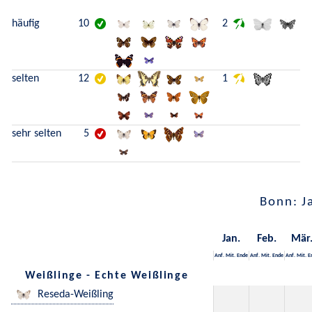
häufig
10
2
selten
12
1
sehr selten
5
Bonn: J
Jan.
Feb.
Mär
Anf.
Mit.
Ende
Anf.
Mit.
Ende
Anf.
Mit.
E
Weißlinge - Echte Weißlinge
Reseda-Weißling