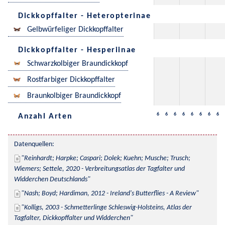
Dickkopffalter - Heteropterinae
Gelbwürfeliger Dickkopffalter
Dickkopffalter - Hesperiinae
Schwarzkolbiger Braundickkopf
Rostfarbiger Dickkopffalter
Braunkolbiger Braundickkopf
6
6
6
6
6
6
6
6
Anzahl Arten
Datenquellen:
Reinhardt; Harpke; Caspari; Dolek; Kuehn; Musche; Trusch; 
Wiemers; Settele, 2020 - Verbreitungsatlas der Tagfalter und 
Widderchen Deutschlands
Nash; Boyd; Hardiman, 2012 - Ireland's Butterflies - A Review
Kolligs, 2003 - Schmetterlinge Schleswig-Holsteins, Atlas der 
Tagfalter, Dickkopffalter und Widderchen