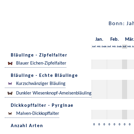
Bonn: Ja
Jan.
Feb.
Mär
Anf.
Mit.
Ende
Anf.
Mit.
Ende
Anf.
Mit.
E
Bläulinge - Zipfelfalter
Blauer Eichen-Zipfelfalter
Bläulinge - Echte Bläulinge
Kurzschwänziger Bläuling
Dunkler Wiesenknopf-Ameisenbläuling
Dickkopffalter - Pyrginae
Malven-Dickkopffalter
0
0
0
0
0
0
0
0
Anzahl Arten