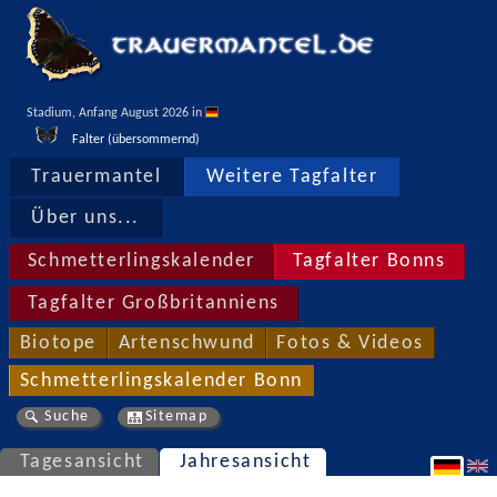
Stadium, Anfang August 2026 in 
Falter (übersommernd)
Trauermantel
Weitere Tagfalter
Über uns...
Schmetterlingskalender
Tagfalter Bonns
Tagfalter Großbritanniens
Biotope
Artenschwund
Fotos & Videos
Schmetterlingskalender Bonn
Suche
Sitemap
Tagesansicht
Jahresansicht