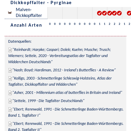
Dickkopffalter - Pyrginae
Malven-
Dickkopffalter
0
0
0
0
0
0
0
0
0
0
1
1
2
2
2
1
2
Anzahl Arten
Datenquellen:
Reinhardt; Harpke; Caspari; Dolek; Kuehn; Musche; Trusch; 
Wiemers; Settele, 2020 - Verbreitungsatlas der Tagfalter und 
Widderchen Deutschlands
Nash; Boyd; Hardiman, 2012 - Ireland's Butterflies - A Review
Kolligs, 2003 - Schmetterlinge Schleswig-Holsteins, Atlas der 
Tagfalter, Dickkopffalter und Widderchen
Asher, 2001 - Millennium atlas of butterflies in Britain and Ireland
Settele, 1999 - Die Tagfalter Deutschlands
Ebert; Rennwald, 1991 - Die Schmetterlinge Baden-Württembergs. 
Band 1, Tagfalter I
Ebert; Rennwald, 1991 - Die Schmetterlinge Baden-Württembergs. 
Band 2, Tagfalter II