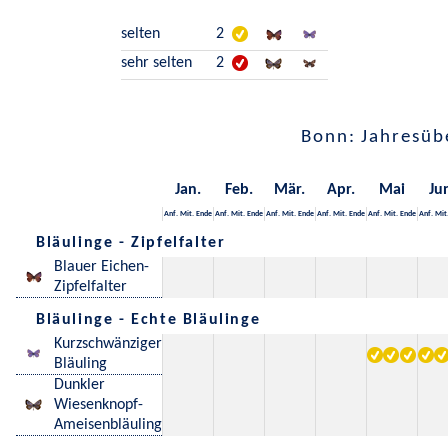
selten
2
sehr selten
2
Bonn: Jahresüb
Jan.
Feb.
Mär.
Apr.
Mai
Ju
Anf.
Mit.
Ende
Anf.
Mit.
Ende
Anf.
Mit.
Ende
Anf.
Mit.
Ende
Anf.
Mit.
Ende
Anf.
Mit
Bläulinge - Zipfelfalter
Blauer Eichen-
Zipfelfalter
Bläulinge - Echte Bläulinge
Kurzschwänziger
Bläuling
Dunkler
Wiesenknopf-
Ameisenbläuling