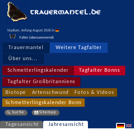
Stadium, Anfang August 2026 in 
Falter (übersommernd)
Trauermantel
Weitere Tagfalter
Über uns...
Schmetterlingskalender
Tagfalter Bonns
Tagfalter Großbritanniens
Biotope
Artenschwund
Fotos & Videos
Schmetterlingskalender Bonn
Suche
Sitemap
Tagesansicht
Jahresansicht