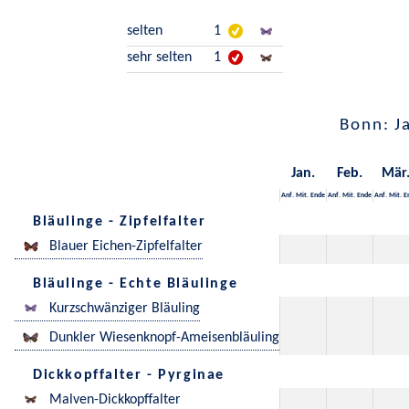
selten
1
sehr selten
1
Bonn: J
Jan.
Feb.
Mär
Anf.
Mit.
Ende
Anf.
Mit.
Ende
Anf.
Mit.
E
Bläulinge - Zipfelfalter
Blauer Eichen-Zipfelfalter
Bläulinge - Echte Bläulinge
Kurzschwänziger Bläuling
Dunkler Wiesenknopf-Ameisenbläuling
Dickkopffalter - Pyrginae
Malven-Dickkopffalter