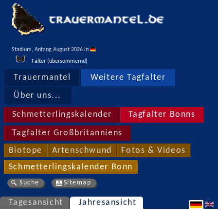
Stadium, Anfang August 2026 in 
Falter (übersommernd)
Trauermantel
Weitere Tagfalter
Über uns...
Schmetterlingskalender
Tagfalter Bonns
Tagfalter Großbritanniens
Biotope
Artenschwund
Fotos & Videos
Schmetterlingskalender Bonn
Suche
Sitemap
Tagesansicht
Jahresansicht