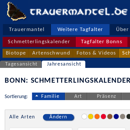
Trauermantel
Weitere Tagfalter
Über 
Schmetterlingskalender
Tagfalter Bonns
Biotope
Artenschwund
Fotos & Videos
Sc
Tagesansicht
Jahresansicht
BONN: SCHMETTERLINGSKALENDER
Familie
Art
Präsenz
Sortierung:
Alle Arten
Ändern