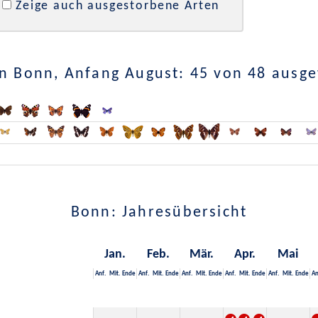
Zeige auch ausgestorbene Arten
n Bonn, Anfang August: 45 von 48 ausg
Bonn: Jahresübersicht
Jan.
Feb.
Mär.
Apr.
Mai
Anf.
Mit.
Ende
Anf.
Mit.
Ende
Anf.
Mit.
Ende
Anf.
Mit.
Ende
Anf.
Mit.
Ende
An