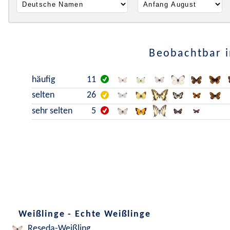
Beobachtbar i
häufig
11
selten
26
sehr selten
5
Weißlinge - Echte Weißlinge
Reseda-Weißling