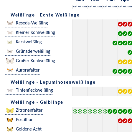
Anf.
Mit.
Ende
Anf.
Mit.
Ende
Anf.
Mit.
Ende
Anf.
Mit.
End
Weißlinge - Echte Weißlinge
Reseda-Weißling
Kleiner Kohlweißling
Karstweißling
Grünaderweißling
Großer Kohlweißling
Aurorafalter
Weißlinge - Leguminosenweißlinge
Tintenfleckweißling
Weißlinge - Gelblinge
Zitronenfalter
Postillion
Goldene Acht