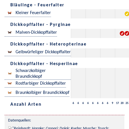
Bläulinge - Feuerfalter
Kleiner Feuerfalter
Dickkopffalter - Pyrginae
Malven-Dickkopffalter
Dickkopffalter - Heteropterinae
Gelbwürfeliger Dickkopffalter
Dickkopffalter - Hesperiinae
Schwarzkolbiger
Braundickkopf
Rostfarbiger Dickkopffalter
Braunkolbiger Braundickkopf
6
6
6
6
6
6
6
6
9
17
20
25
Anzahl Arten
Datenquellen:
Reinhardt; Harpke; Caspari; Dolek; Kuehn; Musche; Trusch; 