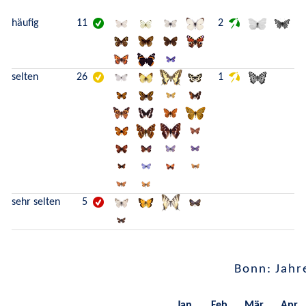
häufig
11
2
selten
26
1
sehr selten
5
Bonn: Jahr
Jan.
Feb.
Mär.
Apr.