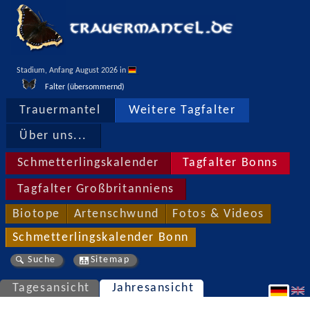
Stadium, Anfang August 2026 in 
Falter (übersommernd)
Trauermantel
Weitere Tagfalter
Über uns...
Schmetterlingskalender
Tagfalter Bonns
Tagfalter Großbritanniens
Biotope
Artenschwund
Fotos & Videos
Schmetterlingskalender Bonn
Suche
Sitemap
Tagesansicht
Jahresansicht