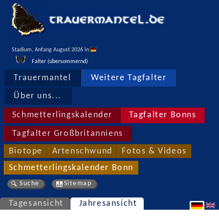
Stadium, Anfang August 2026 in 
Falter (übersommernd)
Trauermantel
Weitere Tagfalter
Über uns...
Schmetterlingskalender
Tagfalter Bonns
Tagfalter Großbritanniens
Biotope
Artenschwund
Fotos & Videos
Schmetterlingskalender Bonn
Suche
Sitemap
Tagesansicht
Jahresansicht