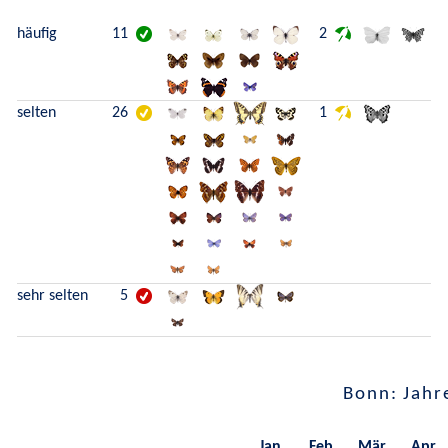
häufig
11
2
selten
26
1
sehr selten
5
Bonn: Jahr
Jan.
Feb.
Mär.
Apr.