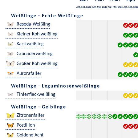
Anf.
Mit.
Ende
Anf.
Mit.
Ende
Anf.
Mit.
Ende
Anf.
Mit.
End
Weißlinge - Echte Weißlinge
Reseda-Weißling
Kleiner Kohlweißling
Karstweißling
Grünaderweißling
Großer Kohlweißling
Aurorafalter
Weißlinge - Leguminosenweißlinge
Tintenfleckweißling
Weißlinge - Gelblinge
Zitronenfalter
Postillion
Goldene Acht