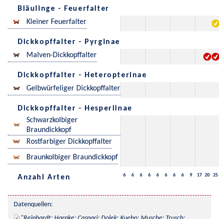
Bläulinge - Feuerfalter
Kleiner Feuerfalter
Dickkopffalter - Pyrginae
Malven-Dickkopffalter
Dickkopffalter - Heteropterinae
Gelbwürfeliger Dickkopffalter
Dickkopffalter - Hesperiinae
Schwarzkolbiger
Braundickkopf
Rostfarbiger Dickkopffalter
Braunkolbiger Braundickkopf
6
6
6
6
6
6
6
6
9
17
20
25
Anzahl Arten
Datenquellen:
Reinhardt; Harpke; Caspari; Dolek; Kuehn; Musche; Trusch; 