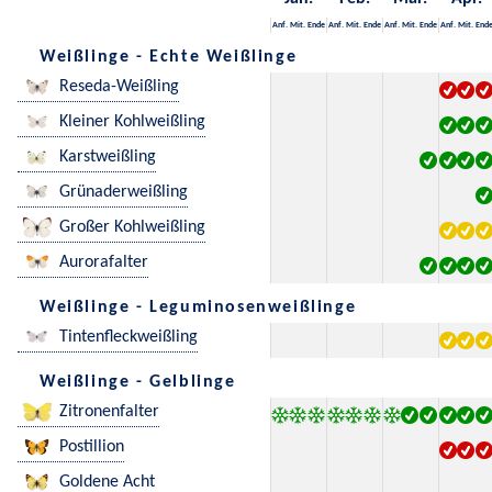
Anf.
Mit.
Ende
Anf.
Mit.
Ende
Anf.
Mit.
Ende
Anf.
Mit.
End
Weißlinge - Echte Weißlinge
Reseda-Weißling
Kleiner Kohlweißling
Karstweißling
Grünaderweißling
Großer Kohlweißling
Aurorafalter
Weißlinge - Leguminosenweißlinge
Tintenfleckweißling
Weißlinge - Gelblinge
Zitronenfalter
Postillion
Goldene Acht