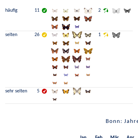
häufig
11
2
selten
26
1
sehr selten
5
Bonn: Jahr
Jan.
Feb.
Mär.
Apr.