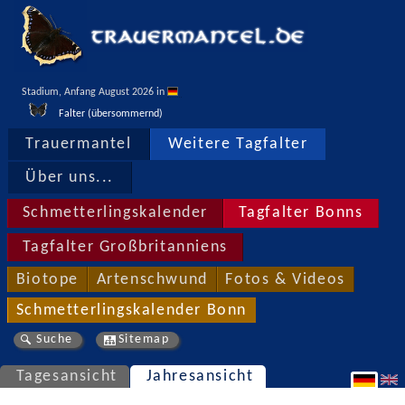
Stadium, Anfang August 2026 in 
Falter (übersommernd)
Trauermantel
Weitere Tagfalter
Über uns...
Schmetterlingskalender
Tagfalter Bonns
Tagfalter Großbritanniens
Biotope
Artenschwund
Fotos & Videos
Schmetterlingskalender Bonn
Suche
Sitemap
Tagesansicht
Jahresansicht