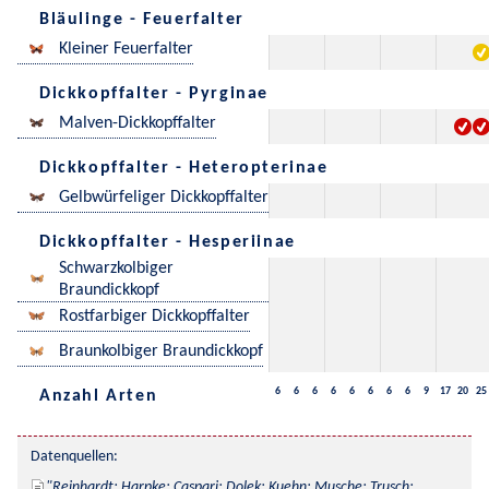
Bläulinge - Feuerfalter
Kleiner Feuerfalter
Dickkopffalter - Pyrginae
Malven-Dickkopffalter
Dickkopffalter - Heteropterinae
Gelbwürfeliger Dickkopffalter
Dickkopffalter - Hesperiinae
Schwarzkolbiger
Braundickkopf
Rostfarbiger Dickkopffalter
Braunkolbiger Braundickkopf
6
6
6
6
6
6
6
6
9
17
20
25
Anzahl Arten
Datenquellen:
Reinhardt; Harpke; Caspari; Dolek; Kuehn; Musche; Trusch; 