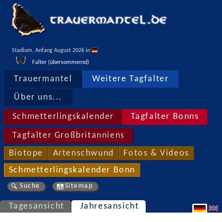
Stadium, Anfang August 2026 in 
Falter (übersommernd)
Trauermantel
Weitere Tagfalter
Über uns...
Schmetterlingskalender
Tagfalter Bonns
Tagfalter Großbritanniens
Biotope
Artenschwund
Fotos & Videos
Schmetterlingskalender Bonn
Suche
Sitemap
Tagesansicht
Jahresansicht