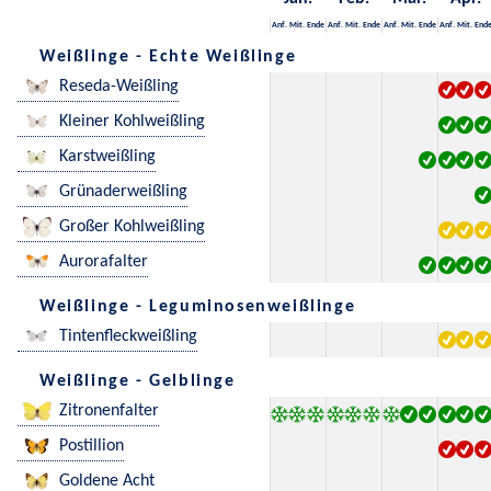
Anf.
Mit.
Ende
Anf.
Mit.
Ende
Anf.
Mit.
Ende
Anf.
Mit.
End
Weißlinge - Echte Weißlinge
Reseda-Weißling
Kleiner Kohlweißling
Karstweißling
Grünaderweißling
Großer Kohlweißling
Aurorafalter
Weißlinge - Leguminosenweißlinge
Tintenfleckweißling
Weißlinge - Gelblinge
Zitronenfalter
Postillion
Goldene Acht