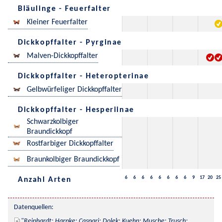
Bläulinge - Feuerfalter
Kleiner Feuerfalter
Dickkopffalter - Pyrginae
Malven-Dickkopffalter
Dickkopffalter - Heteropterinae
Gelbwürfeliger Dickkopffalter
Dickkopffalter - Hesperiinae
Schwarzkolbiger
Braundickkopf
Rostfarbiger Dickkopffalter
Braunkolbiger Braundickkopf
6
6
6
6
6
6
6
6
9
17
20
25
Anzahl Arten
Datenquellen:
Reinhardt; Harpke; Caspari; Dolek; Kuehn; Musche; Trusch; 