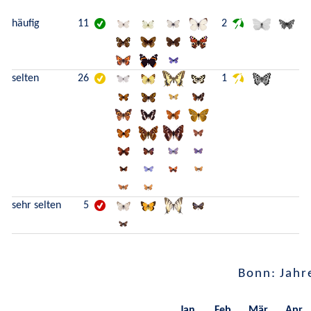
häufig
11
2
selten
26
1
sehr selten
5
Bonn: Jahr
Jan.
Feb.
Mär.
Apr.