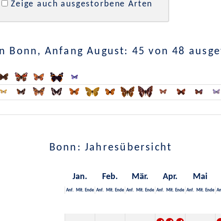
Zeige auch ausgestorbene Arten
n Bonn, Anfang August: 45 von 48 ausg
Bonn: Jahresübersicht
Jan.
Feb.
Mär.
Apr.
Mai
Anf.
Mit.
Ende
Anf.
Mit.
Ende
Anf.
Mit.
Ende
Anf.
Mit.
Ende
Anf.
Mit.
Ende
An