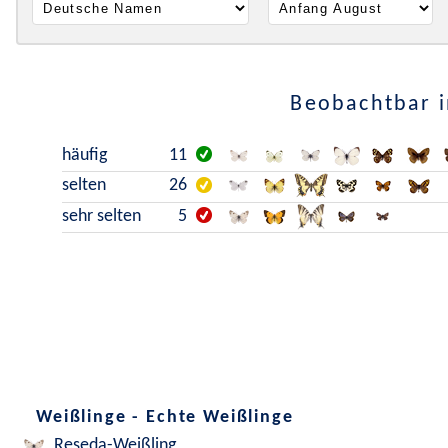
Beobachtbar i
häufig
11
selten
26
sehr selten
5
Weißlinge - Echte Weißlinge
Reseda-Weißling