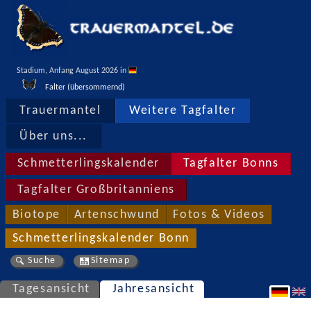
Stadium, Anfang August 2026 in 
Falter (übersommernd)
Trauermantel
Weitere Tagfalter
Über uns...
Schmetterlingskalender
Tagfalter Bonns
Tagfalter Großbritanniens
Biotope
Artenschwund
Fotos & Videos
Schmetterlingskalender Bonn
Suche
Sitemap
Tagesansicht
Jahresansicht