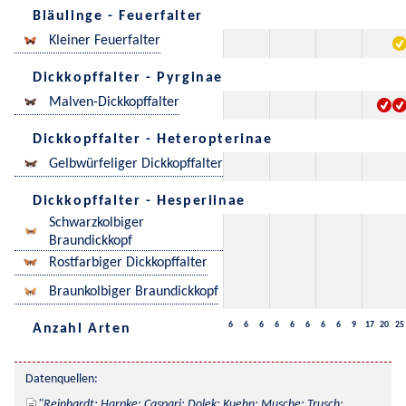
Bläulinge - Feuerfalter
Kleiner Feuerfalter
Dickkopffalter - Pyrginae
Malven-Dickkopffalter
Dickkopffalter - Heteropterinae
Gelbwürfeliger Dickkopffalter
Dickkopffalter - Hesperiinae
Schwarzkolbiger
Braundickkopf
Rostfarbiger Dickkopffalter
Braunkolbiger Braundickkopf
6
6
6
6
6
6
6
6
9
17
20
25
Anzahl Arten
Datenquellen:
Reinhardt; Harpke; Caspari; Dolek; Kuehn; Musche; Trusch; 