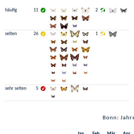
häufig
11
2
selten
26
1
sehr selten
5
Bonn: Jahr
Jan.
Feb.
Mär.
Apr.