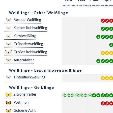
Anf.
Mit.
Ende
Anf.
Mit.
Ende
Anf.
Mit.
Ende
Anf.
Mit.
End
Weißlinge - Echte Weißlinge
Reseda-Weißling
Kleiner Kohlweißling
Karstweißling
Grünaderweißling
Großer Kohlweißling
Aurorafalter
Weißlinge - Leguminosenweißlinge
Tintenfleckweißling
Weißlinge - Gelblinge
Zitronenfalter
Postillion
Goldene Acht